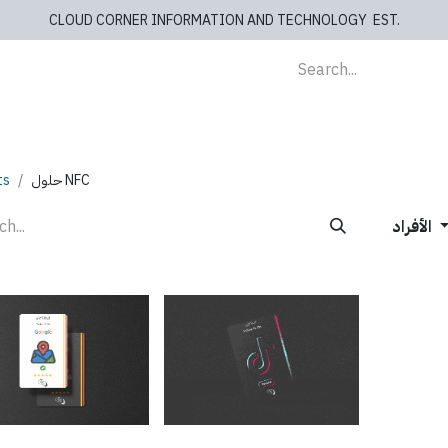
CLOUD CORNER INFORMATION AND TECHNOLOGY EST.
lients
Store
blog
Cashiers
Contact us
ts
حلول NFC
الأفراد