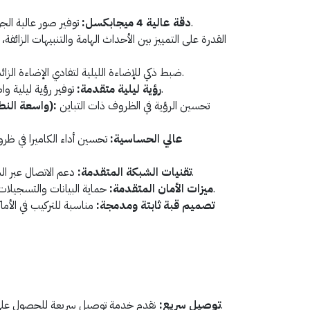
توفير صور عالية الجودة لرصد دقيق وتحليل فعال.
دقة عالية 4 ميجابكسل:
ضبط ذكي للإضاءة الليلية لتفادي الإضاءة الزائدة في الليل.
توفير رؤية ليلية واضحة حتى في الظروف المظلمة.
رؤية ليلية متقدمة:
تحسين الرؤية في الظروف ذات التباين
تقنية WDR (واسعة النطاق الديناميكي):
مستشعر CMOS عالي الحساسية:
تحسين أداء الكاميرا في ظر
دعم الاتصال عبر الشبكة للرصد والتحكم عن بُعد.
تقنيات الشبكة المتقدمة:
حماية البيانات والتسجيلات بفضل ميزات الأمان المدمجة.
ميزات الأمان المتقدمة:
تصميم قبة ثابتة ومدمجة:
مناسبة للتركيب في الأما
نقدم خدمة توصيل سريعة للحصول على المنتج في أسرع وقت ممكن.
توصيل سريع: