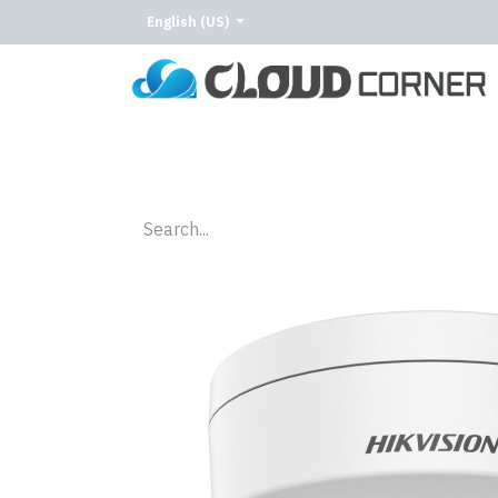
English (US)
Home
About Us
Our Services
Our C