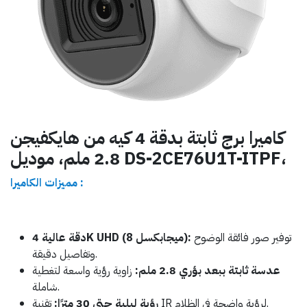
كاميرا برج ثابتة بدقة 4 كيه من هايكفيجن
2.8 ملم، موديل DS-2CE76U1T-ITPF،
مميزات الكاميرا :
توفير صور فائقة الوضوح
دقة عالية 4K UHD (8 ميجابكسل):
وتفاصيل دقيقة.
عدسة ثابتة ببعد بؤري 2.8 ملم:
زاوية رؤية واسعة لتغطية
شاملة.
تقنية IR لرؤية واضحة في الظلام.
رؤية ليلية حتى 30 مترًا: