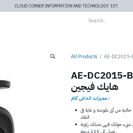
CLOUD CORNER INFORMATION AND TECHNOLOGY EST.
lients
Store
blog
Cashiers
Contact us
All Products
AE-DC - داش كام كاميرا مركبة
هايك فيجين
مميزات الداش كام :
ة تصل إلى 1080 تعطيك صوره خاليه من أى غلوشه و غاية فى
النقاء .
 شيء حولك فهي تمتلك زاوية
تصل إلى 115 درجة .