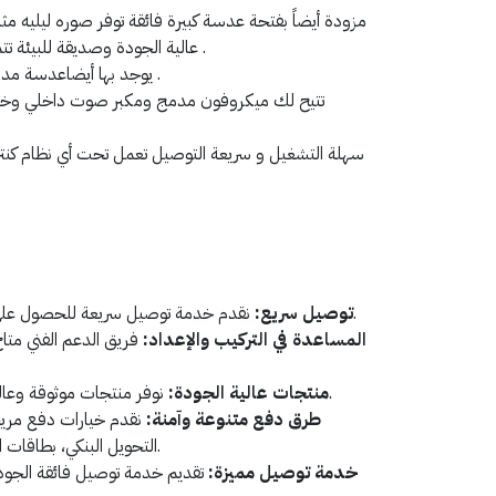
مزودة أيضاً بفتحة عدسة كبيرة فائقة توفر صوره ليليه م
عالية الجودة وصديقة للبيئة تتمتع بعمر إفتراضي طويل الأجل .
تدعم ربط تسجيل الفيديو .
يوجد بها أيضاعدسة مد
تتيح لك ميكروفون مدمج ومكبر صوت داخلي وخ
سهلة التشغيل و سريعة التوصيل تعمل تحت أي نظام كنتر
نقدم خدمة توصيل سريعة للحصول على المنتج في أسرع وقت ممكن.
توصيل سريع:
المساعدة في التركيب والإعداد:
فريق الدعم الفني متا
نوفر منتجات موثوقة وعالية الجودة لضمان رضا العملاء.
منتجات عالية الجودة:
طرق دفع متنوعة وآمنة:
نقدم خيارات دفع مريح
التحويل البنكي، بطاقات الفيزا أو مدى، وخدمة التقسيط.
خدمة توصيل مميزة:
تقديم خدمة توصيل فائقة الجود