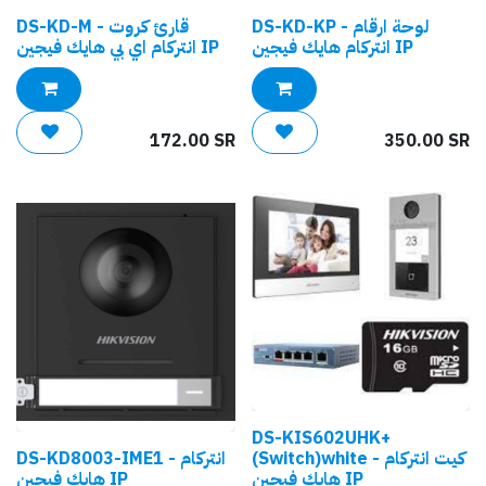
DS-KD-KP - لوحة ارقام
DS-KD-M - قارئ كروت
انتركام هايك فيجين IP
انتركام اي بي هايك فيجين IP
172.00
SR
350.00
SR
DS-KIS602UHK+
(Switch)white - كيت انتركام
DS-KD8003-IME1 - انتركام
هايك فيجين IP
هايك فيجين IP