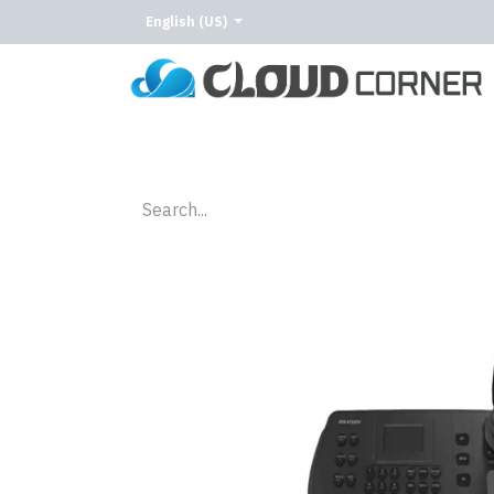
English (US)
Home
About Us
Our Services
Our C