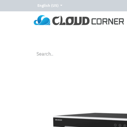
English (US)
Home
About Us
Our Services
Our C