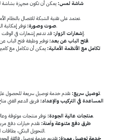
شاشة لمس:
يمكن أن تكون مجهزة بشاشة ل
تعتمد على تقنية الشبكة للاتصال بالنظام الأمان الخاص بالمنزل.
توفر إمكانية الرؤية والاستماع للزوار والزائرين.
صوت وصورة:
قد تدعم إشعارات في الوقت الحقيقي عندما يكون هناك زائر.
إشعارات الزوار:
توفير وظيفة فتح الباب عن بُعد للسماح للزائرين بالدخول.
فتح الباب عن بعد:
تكامل مع الأنظمة الأمانية:
يمكن أن تتكامل مع كاميرا
نقدم خدمة توصيل سريعة للحصول على المنتج في أسرع وقت ممكن.
توصيل سريع:
المساعدة في التركيب والإعداد:
فريق الدعم الفني متا
نوفر منتجات موثوقة وعالية الجودة لضمان رضا العملاء.
منتجات عالية الجودة:
طرق دفع متنوعة وآمنة:
نقدم خيارات دفع مريح
التحويل البنكي، بطاقات الفيزا أو مدى، وخدمة التقسيط.
خدمة توصيل مميزة:
تقديم خدمة توصيل فائقة الجود