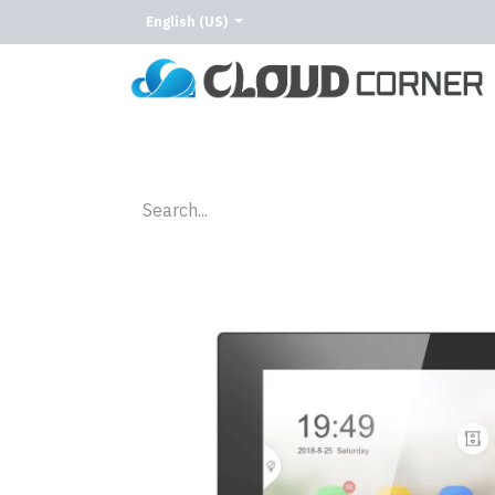
English (US)
Home
About Us
Our Services
Our C